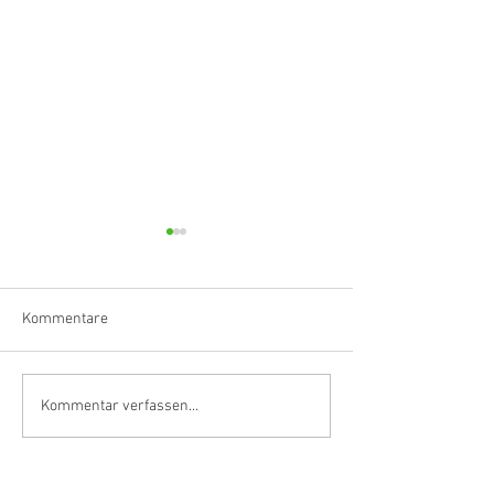
Kommentare
Klarinettistin, Tonmeisterin,
Hörvergnügen er
Kommentar verfassen...
Grenzgängerin
Ranges