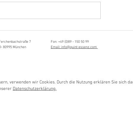
Hörvergnügen ersten 
ttistin, Tonmeisterin,
ängerin
Ferchenbachstraße 7
Fon: +49 (0)89 - 150 50 99
D- 80995 München
Email: info@quint-essenz.com
rn, verwenden wir Cookies. Durch die Nutzung erklären Sie sich da
unserer
Datenschutzerklärung.