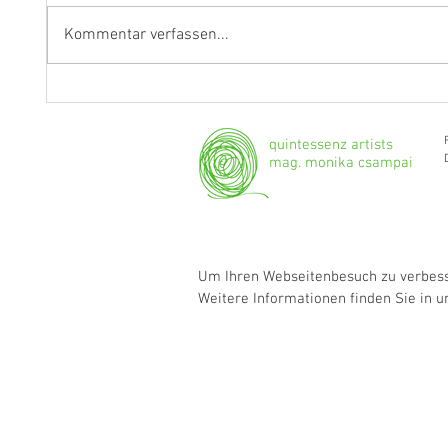
Kommentar verfassen...
"Ich werde weiterhin Geige und
Klarine
Bratsche spielen."
Grenzg
quintessenz artists
mag. monika csampai
Um Ihren Webseitenbesuch zu verbesse
Weitere Informationen finden Sie in 