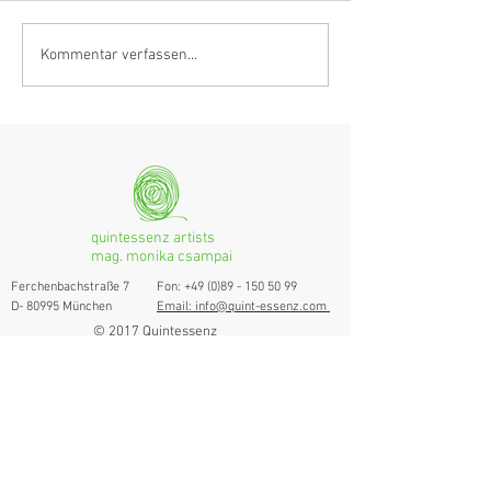
Anastasia Schmidlin:
Hörvergnügen er
Kommentar verfassen...
Klarinettistin, Tonmeisterin,
Ranges
musikalische
Grenzgängerin
quintessenz artists
mag. monika csampai
Ferchenbachstraße 7
Fon: +49 (0)89 - 150 50 99
D- 80995 München
Email: info@quint-essenz.com
© 2017 Quintessenz
Impressum
Um Ihren Webseitenbesuch zu verbessern,
verwenden wir Cookies. Durch die Nutzung
erklären Sie sich damit einverstanden.
Weitere Informationen finden Sie in unserer