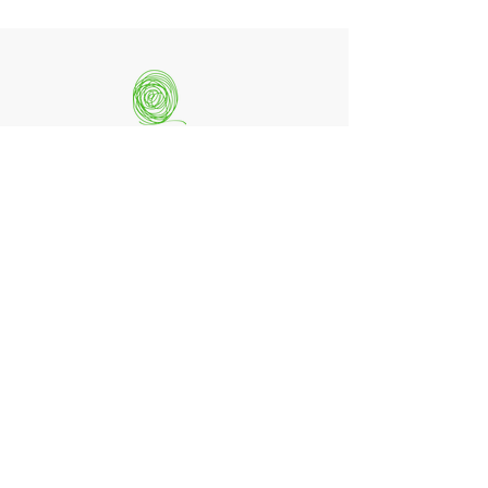
quintessenz artists
mag. monika csampai
Ferchenbachstraße 7
Fon: +49 (0)89 - 150 50 99
D- 80995 München
Email: info@quint-essenz.com
© 2017 Quintessenz
Impressum
Um Ihren Webseitenbesuch zu verbessern,
verwenden wir Cookies. Durch die Nutzung
erklären Sie sich damit einverstanden.
Weitere Informationen finden Sie in unserer
Datenschutzerklärung.