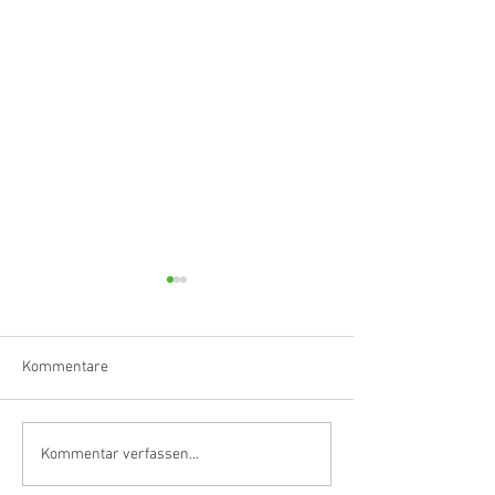
Kommentare
Klarinettistin, Tonmeisterin,
Hörvergnügen er
Kommentar verfassen...
Grenzgängerin
Ranges