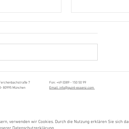
Hörvergnügen ersten 
sia Schmidlin:
ttistin, Tonmeisterin,
lische Grenzgängerin
Ferchenbachstraße 7
Fon: +49 (0)89 - 150 50 99
D- 80995 München
Email: info@quint-essenz.com
rn, verwenden wir Cookies. Durch die Nutzung erklären Sie sich da
unserer
Datenschutzerklärung.