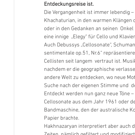
Entdeckungsreise ist.
Die Vergangenheit ist immer lebendig 
Khachaturian, in den warmen Klängen de
oder in den Gedanken an seinen  Onkel
eine innige  „Elegy“ für Cello und Klavi
Auch Debussys „Cellosonate“, Schumann
sentimentale op.51, Nr.6“ repräsentieren
Cellisten seit langem  vertraut ist. Mus
nachdem er die geographische verlassen 
andere Welt zu entdecken, wo neue Moti
Suche nach der eigenen Stimme und  de
Entdeckt werden nun ganz neue Töne –
Cellosonate aus dem Jahr 1961 oder de
Bandmaschine, den der australische Kom
Papier brachte.
Hakhnazaryan interpretiert aber auch di
Zeiten, nämlich gefiltert und modifizie