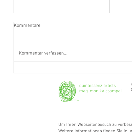
Kommentare
Kommentar verfassen...
Fragen an Thomas Albertus
Anasta
Irnberger
Klarine
musika
quintessenz artists
mag. monika csampai
Um Ihren Webseitenbesuch zu verbesse
Weitere Informationen finden Sie in 