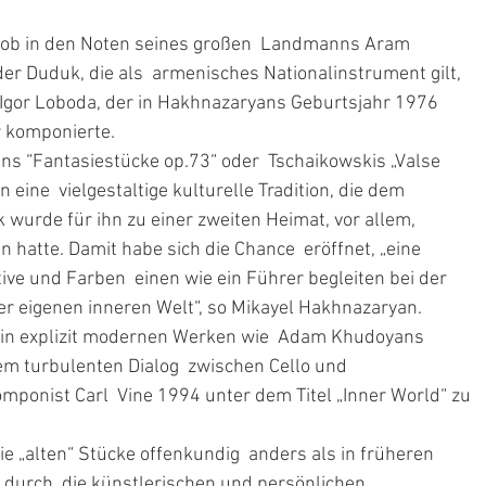
– ob in den Noten seines großen  Landmanns Aram 
r Duduk, die als  armenisches Nationalinstrument gilt, 
 Igor Loboda, der in Hakhnazaryans Geburtsjahr 1976 
er komponierte.
s “Fantasiestücke op.73“ oder  Tschaikowskis „Valse 
 eine  vielgestaltige kulturelle Tradition, die dem 
ik wurde für ihn zu einer zweiten Heimat, vor allem,  
hatte. Damit habe sich die Chance  eröffnet, „eine 
ve und Farben  einen wie ein Führer begleiten bei der 
r eigenen inneren Welt“, so Mikayel Hakhnazaryan.
 in explizit modernen Werken wie  Adam Khudoyans 
m turbulenten Dialog  zwischen Cello und 
ponist Carl  Vine 1994 unter dem Titel „Inner World“ zu 
e „alten“ Stücke offenkundig  anders als in früheren 
rt durch  die künstlerischen und persönlichen 