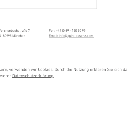
Hörvergnügen ersten 
sia Schmidlin:
ttistin, Tonmeisterin,
lische Grenzgängerin
Ferchenbachstraße 7
Fon: +49 (0)89 - 150 50 99
D- 80995 München
Email: info@quint-essenz.com
rn, verwenden wir Cookies. Durch die Nutzung erklären Sie sich da
unserer
Datenschutzerklärung.