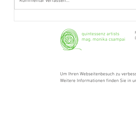
Kommentar verfassen...
Fragen an Thomas Albertus
Anasta
Irnberger
Klarine
musika
quintessenz artists
mag. monika csampai
Um Ihren Webseitenbesuch zu verbesse
Weitere Informationen finden Sie in 