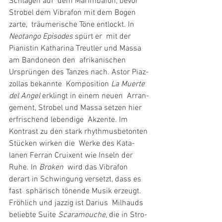
Schlägen auf  dem Marim­bafon, bevor 
Strobel dem Vibrafon mit dem Bogen 
zarte,  träu­me­ri­sche Töne entlockt. In 
Neotango Episodes
 spürt er  mit der 
Pianistin Katha­rina Treutler und Massa 
am Bando­neon den  afri­ka­ni­schen 
Ursprüngen des Tanzes nach. Astor Piaz­
zollas bekannte  Kompo­si­tion 
La Muerte 
del Angel
 erklingt in einem neuen  Arran­
ge­ment, Strobel und Massa setzen hier 
erfri­schend leben­dige  Akzente. Im 
Kontrast zu den stark rhyth­mus­be­tonten 
Stücken wirken die  Werke des Kata­
lanen Ferran Crui­xent wie Inseln der 
Ruhe. In 
Broken
  wird das Vibrafon 
derart in Schwin­gung versetzt, dass es 
fast  sphä­risch tönende Musik erzeugt. 
Fröh­lich und jazzig ist Darius  Milhauds 
beliebte Suite 
Scara­mouche
, die in Stro­