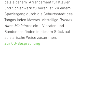
bels eigenem  Arran­ge­ment für Klavier 
und Schlag­werk zu hören ist. Zu einem  
Spazier­gang durch die Geburts­stadt des 
Tangos laden Massas  vier­tei­lige 
Buenos 
Aires Minia­tures
 ein – Vibrafon und 
Bando­neon finden in diesem Stück auf 
spie­le­ri­sche Weise zusammen.
Zur CD-Besprechung