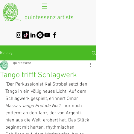
quintessenz artists
Beitrag
quintessenz
Tango trifft Schlag­werk
"Der Perkus­sio­nist Kai Strobel setzt den 
Tango in ein völlig neues Licht. Auf dem 
Schlag­werk gespielt, erin­nert Omar 
Massas 
Tango Prelude No.1
  nur noch 
entfernt an den Tanz, der von Argen­ti­
nien aus die Welt  erobert hat. Das Stück 
beginnt mit harten, rhyth­mi­schen 