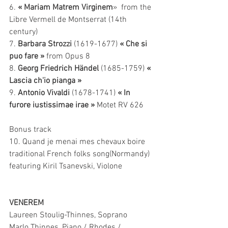
6. 
«
Mariam Matrem Virginem
»  from the 
Libre Vermell de Montserrat (14th 
century) 
7. 
Barbara Strozzi
 (1619-1677) 
« Che si 
puo fare »
 from Opus 8
8. 
Georg Friedrich Händel
 (1685-1759) 
« 
Lascia ch'io pianga »
9. 
Antonio Vivaldi 
(1678-1741) 
« In 
furore iustissimae irae »
 Motet RV 626 
Bonus track
10. Quand je menai mes chevaux boire 
traditional French folks song(Normandy) 
featuring Kiril Tsanevski, Violone
VENEREM
Laureen Stoulig-Thinnes, Soprano
Marlo Thinnes, Piano / Rhodes / 