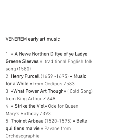
VENEREM early art music
1. 
« A Newe Northen Dittye of ye Ladye 
Greene Sleeves » 
 traditional English folk 
song (1580)
2. 
Henry Purcell
 (1659 -1695) 
« Music 
for a While »
 from Oedipus Z583
3. 
«What Power Art Though»
 ( Cold Song) 
from King Arthur Z 648
4. 
« Strike the Viol»
 Ode for Queen 
Mary’s Birthday Z393
5. 
Thoinot Arbeau
 (1520-1595) 
« Belle 
qui tiens ma vie »
 Pavane from 
Orchésographie