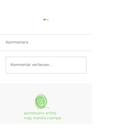
Kommentare
Anastasia Schmidlin:
Hörvergnügen er
Kommentar verfassen...
Klarinettistin, Tonmeisterin,
Ranges
musikalische
Grenzgängerin
quintessenz artists
mag. monika csampai
Ferchenbachstraße 7
Fon: +49 (0)89 - 150 50 99