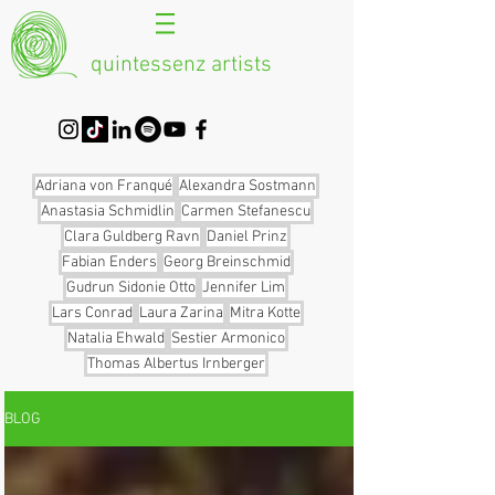
quintessenz artists
Adriana von Franqué
Alexandra Sostmann
Anastasia Schmidlin
Carmen Stefanescu
Clara Guldberg Ravn
Daniel Prinz
Fabian Enders
Georg Breinschmid
Gudrun Sidonie Otto
Jennifer Lim
Lars Conrad
Laura Zarina
Mitra Kotte
Natalia Ehwald
Sestier Armonico
Thomas Albertus Irnberger
BLOG