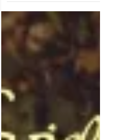
"Einfühlsam, bewegend und
mitreißend"
"Das vielfach preisgekrönte Schweizer Trio Rafale hat
jetzt das Klaviertrio-Gesamtwerk in einer ebenso
feinsinnigen wie fesselnden...