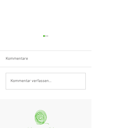
Kommentare
Klarinettistin, Tonmeisterin,
Hörvergnügen er
Kommentar verfassen...
Grenzgängerin
Ranges