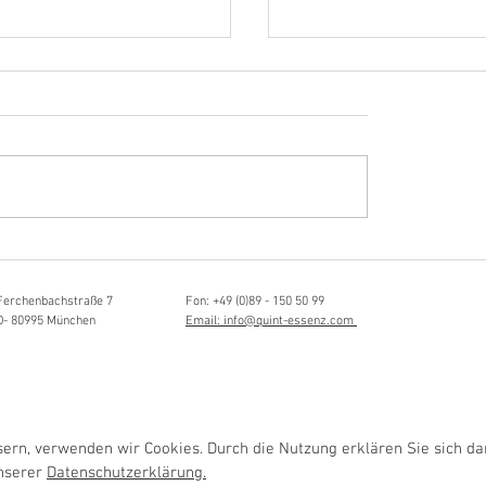
Hörvergnügen ersten 
ttistin, Tonmeisterin,
ängerin
Ferchenbachstraße 7
Fon: +49 (0)89 - 150 50 99
D- 80995 München
Email: info@quint-essenz.com
rn, verwenden wir Cookies. Durch die Nutzung erklären Sie sich da
unserer
Datenschutzerklärung.