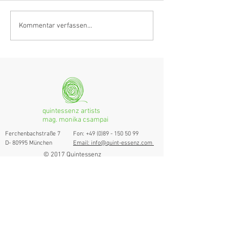
Anastasia Schmidlin:
Hörvergnügen er
Kommentar verfassen...
Klarinettistin, Tonmeisterin,
Ranges
musikalische
Grenzgängerin
quintessenz artists
mag. monika csampai
Ferchenbachstraße 7
Fon: +49 (0)89 - 150 50 99
D- 80995 München
Email: info@quint-essenz.com
© 2017 Quintessenz
Impressum
Um Ihren Webseitenbesuch zu verbessern,
verwenden wir Cookies. Durch die Nutzung
erklären Sie sich damit einverstanden.
Weitere Informationen finden Sie in unserer