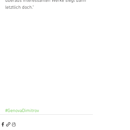
überaus interessanten Werke siegt dann 
letztlich doch."
#GenovaDimitrov