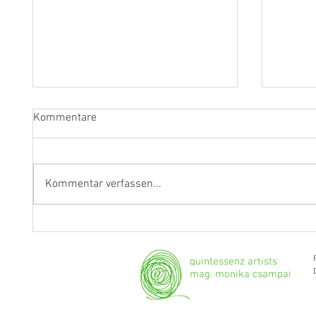
Kommentare
Kommentar verfassen...
"Ich werde weiterhin Geige und
Klarine
Bratsche spielen."
Grenzg
quintessenz artists
mag. monika csampai