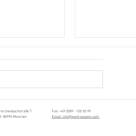
Hörvergnügen ersten 
ttistin, Tonmeisterin,
ängerin
Ferchenbachstraße 7
Fon: +49 (0)89 - 150 50 99
D- 80995 München
Email: info@quint-essenz.com