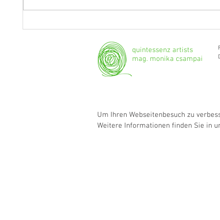
Fragen an Thomas Albertus
Anasta
Irnberger
Klarine
musika
quintessenz artists
mag. monika csampai
Um Ihren Webseitenbesuch zu verbesse
Weitere Informationen finden Sie in 