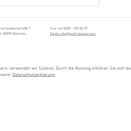
Hörvergnügen ersten 
sia Schmidlin:
ttistin, Tonmeisterin,
lische Grenzgängerin
Ferchenbachstraße 7
Fon: +49 (0)89 - 150 50 99
D- 80995 München
Email: info@quint-essenz.com
rn, verwenden wir Cookies. Durch die Nutzung erklären Sie sich da
unserer
Datenschutzerklärung.