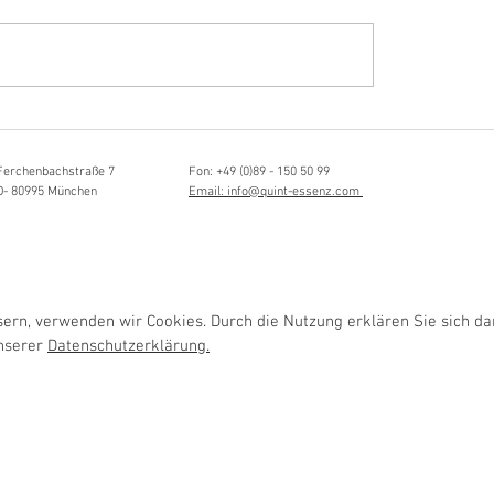
Hörvergnügen ersten 
ttistin, Tonmeisterin,
ängerin
Ferchenbachstraße 7
Fon: +49 (0)89 - 150 50 99
D- 80995 München
Email: info@quint-essenz.com
rn, verwenden wir Cookies. Durch die Nutzung erklären Sie sich da
unserer
Datenschutzerklärung.