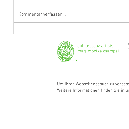
Kommentar verfassen...
"Ich werde weiterhin Geige und
Klarine
Bratsche spielen."
Grenzg
quintessenz artists
mag. monika csampai
Um Ihren Webseitenbesuch zu verbesse
Weitere Informationen finden Sie in 