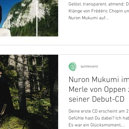
Fran
Gelöst, transparent, atmend: D
Klänge von Frédéric Chopin und
Nuron Mukumi auf...
quintessenz
Nuron Mukumi im 
Merle von Oppen 
seiner Debut-CD
Deine erste CD erscheint am 
Gefühle hast Du dabei? Ich habe die CD jahrelang geplant.
Es war ein Glücksmoment,...