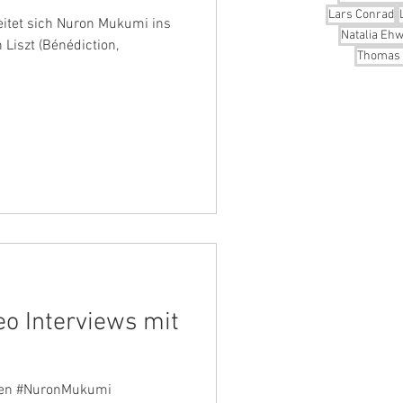
Lars Conrad
beitet sich Nuron Mukumi ins
Natalia Ehw
 Liszt (Bénédiction,
Thomas 
o Interviews mit
en #NuronMukumi