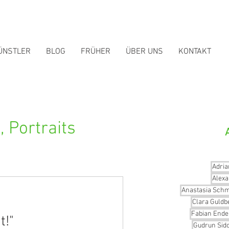
ÜNSTLER
BLOG
FRÜHER
ÜBER UNS
KONTAKT
 Portraits
Adria
Alex
Anastasia Schm
Clara Guldb
Fabian Ende
t!"
Gudrun Sido