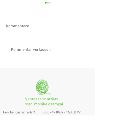
Kommentare
Anastasia Schmidlin:
Hörvergnügen er
Kommentar verfassen...
Klarinettistin, Tonmeisterin,
Ranges
musikalische
Grenzgängerin
quintessenz artists
mag. monika csampai
Ferchenbachstraße 7
Fon: +49 (0)89 - 150 50 99
D- 80995 München
Email: info@quint-essenz.com
© 2017 Quintessenz
Impressum