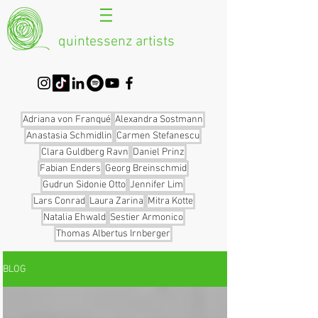
quintessenz artists
Adriana von Franqué
Alexandra Sostmann
Anastasia Schmidlin
Carmen Stefanescu
Clara Guldberg Ravn
Daniel Prinz
Fabian Enders
Georg Breinschmid
Gudrun Sidonie Otto
Jennifer Lim
Lars Conrad
Laura Zarina
Mitra Kotte
Natalia Ehwald
Sestier Armonico
Thomas Albertus Irnberger
BLOG