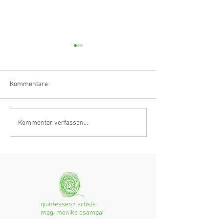
Kommentare
Klarinettistin, Tonmeisterin,
Hörvergnügen er
Kommentar verfassen...
Grenzgängerin
Ranges
quintessenz artists
mag. monika csampai