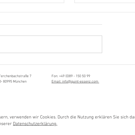
Hörvergnügen ersten 
ttistin, Tonmeisterin,
ängerin
Ferchenbachstraße 7
Fon: +49 (0)89 - 150 50 99
D- 80995 München
Email: info@quint-essenz.com
rn, verwenden wir Cookies. Durch die Nutzung erklären Sie sich da
unserer
Datenschutzerklärung.