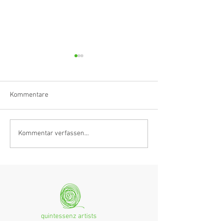
Kommentare
Klarinettistin, Tonmeisterin,
Hörvergnügen er
Kommentar verfassen...
Grenzgängerin
Ranges
quintessenz artists