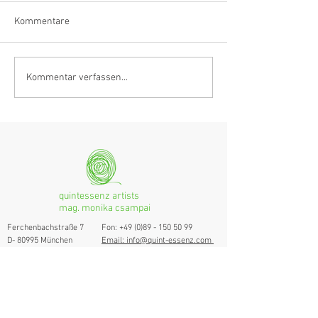
Kommentare
Klarinettistin, Tonmeisterin,
Hörvergnügen er
Kommentar verfassen...
Grenzgängerin
Ranges
quintessenz artists
mag. monika csampai
Ferchenbachstraße 7
Fon: +49 (0)89 - 150 50 99
D- 80995 München
Email: info@quint-essenz.com
© 2017 Quintessenz
Impressum
Um Ihren Webseitenbesuch zu verbessern,