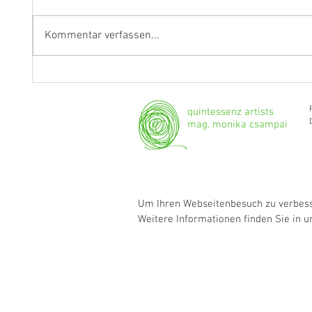
Kommentar verfassen...
Fragen an Thomas Albertus
Anasta
Irnberger
Klarine
musika
quintessenz artists
mag. monika csampai
Um Ihren Webseitenbesuch zu verbesse
Weitere Informationen finden Sie in 