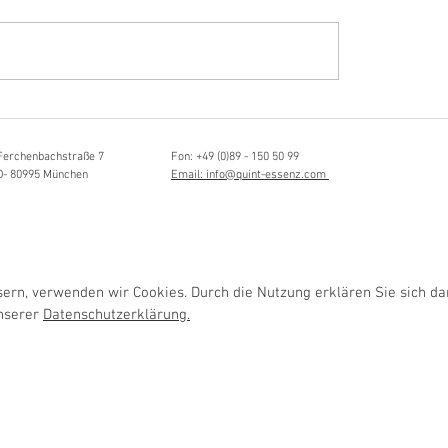
Hörvergnügen ersten 
sia Schmidlin:
ttistin, Tonmeisterin,
lische Grenzgängerin
Ferchenbachstraße 7
Fon: +49 (0)89 - 150 50 99
D- 80995 München
Email: info@quint-essenz.com
rn, verwenden wir Cookies. Durch die Nutzung erklären Sie sich da
unserer
Datenschutzerklärung.