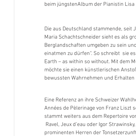
beim jüngstenAlbum der Pianistin Lisa 
Die aus Deutschland stammende, seit Ja
Maria Schachtschneider sieht es als gr
Berglandschaften umgeben zu sein und e
einatmen zu dürfen“. So schreibt  sie e
Earth – as within so without. Mit dem 
möchte sie einen künstlerischen Anst
bewussten Wahrnehmen und Erhalten u
Eine Referenz an ihre Schweizer Wahlhe
Années de Pèlerinage von Franz Liszt s
stammt weiters aus dem Repertoire von 
 Ravel, Jeux d’eau oder Igor Strawinsky, danse infernale aus dem Feuervogel. Zu den 
prominenten Herren der Tonsetzerzunft 