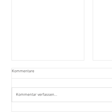
Kommentare
Kommentar verfassen...
"Ich werde weiterhin Geige und
Klarine