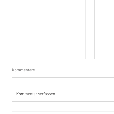
Kommentare
Kommentar verfassen...
"Ich werde weiterhin Geige und
Klarine