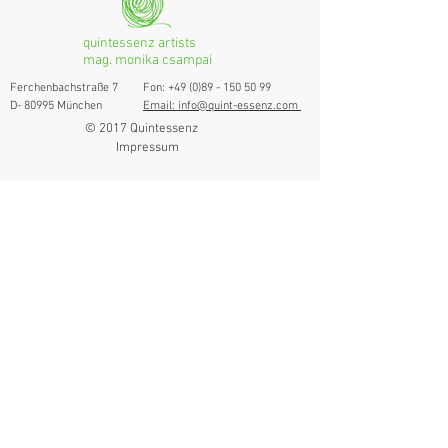
quintessenz artists
mag. monika csampai
Ferchenbachstraße 7
Fon: +49 (0)89 - 150 50 99
D- 80995 München
Email: info@quint-essenz.com
© 2017 Quintessenz
Impressum
Um Ihren Webseitenbesuch zu verbessern,
verwenden wir Cookies. Durch die Nutzung
erklären Sie sich damit einverstanden.
Weitere Informationen finden Sie in unserer
Datenschutzerklärung.