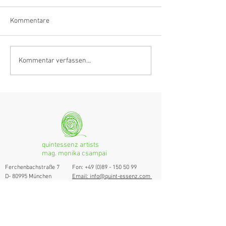
Kommentare
Anastasia Schmidlin:
Hörvergnügen er
Kommentar verfassen...
Klarinettistin, Tonmeisterin,
Ranges
musikalische
Grenzgängerin
quintessenz artists
mag. monika csampai
Ferchenbachstraße 7
Fon: +49 (0)89 - 150 50 99
D- 80995 München
Email: info@quint-essenz.com
© 2017 Quintessenz
Impressum
Um Ihren Webseitenbesuch zu verbessern,