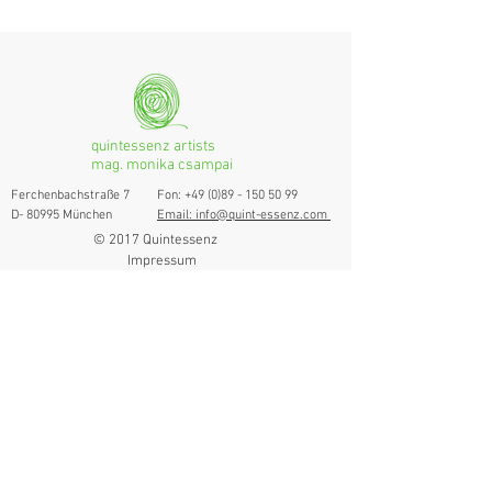
quintessenz artists
mag. monika csampai
Ferchenbachstraße 7
Fon: +49 (0)89 - 150 50 99
D- 80995 München
Email: info@quint-essenz.com
© 2017 Quintessenz
Impressum
Um Ihren Webseitenbesuch zu verbessern,
verwenden wir Cookies. Durch die Nutzung
erklären Sie sich damit einverstanden.
Weitere Informationen finden Sie in unserer
Datenschutzerklärung.