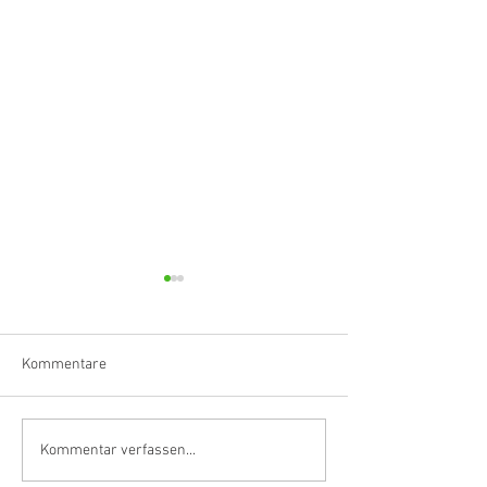
Kommentare
Klarinettistin, Tonmeisterin,
Hörvergnügen er
Kommentar verfassen...
Grenzgängerin
Ranges