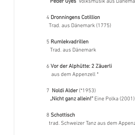
Peder Gyes
  Volksmusik aus Dänemark
  4 
Dronningens Cotillion 
Trad. aus Dänemark (1775)
  5 
Rumlekvadrillen
     Trad. aus Dänemark  
  6 
Vor der Alphütte: 2 Zäuerli
      aus dem Appenzell *
  7  
Noldi Alder
 (*1953) 
 „Nicht ganz allein!“ 
Eine Polka (2001) 
  8 
Schottisch 
    trad. Schweizer Tanz aus dem Appenz