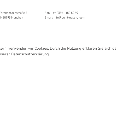
sia Schmidlin:
ttistin, Tonmeisterin,
lische Grenzgängerin
Ferchenbachstraße 7
Fon: +49 (0)89 - 150 50 99
D- 80995 München
Email: info@quint-essenz.com
rn, verwenden wir Cookies. Durch die Nutzung erklären Sie sich da
unserer
Datenschutzerklärung.