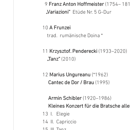
  9 
Franz Anton Hoffmeister
 (1754– 18
„Variazioni“
Etüde Nr. 5 G-Dur 
10 
A Frunzei 
    trad.  rumänische Doina *
11 
Krzysztof. Penderecki 
(1933–2020)
„Tanz“
 (2010) 
12
 Marius Ungureanu 
(*1962)
Cantec de Dor / Brau 
(1995)
Armin Schibler 
(1920–1986) 
Kleines Konzert für die Bratsche alle
13
I.   Elegie
14  II.  Capriccio
15  III. Tanz