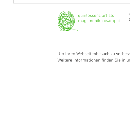
Fragen an Thomas Albertus
Anasta
Irnberger
Klarine
musika
quintessenz artists
mag. monika csampai
Um Ihren Webseitenbesuch zu verbesse
Weitere Informationen finden Sie in 