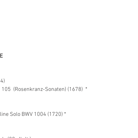
E
4)
C. 105  (Rosenkranz-Sonaten) (1678)  *  
ioline Solo BWV 1004 (1720) *