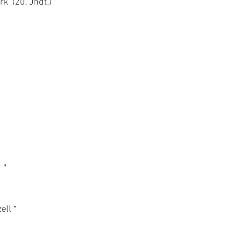
  (20. Jhdt.) 
 *
ell *