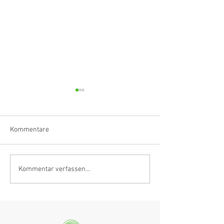
Kommentare
Klarinettistin, Tonmeisterin,
Hörvergnügen er
Kommentar verfassen...
Grenzgängerin
Ranges