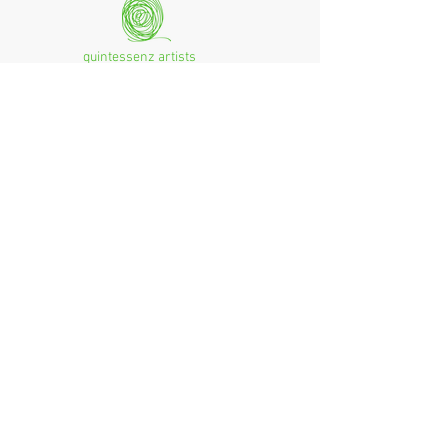
quintessenz artists
mag. monika csampai
Ferchenbachstraße 7
Fon: +49 (0)89 - 150 50 99
D- 80995 München
Email: info@quint-essenz.com
© 2017 Quintessenz
Impressum
Um Ihren Webseitenbesuch zu verbessern,
verwenden wir Cookies. Durch die Nutzung
erklären Sie sich damit einverstanden.
Weitere Informationen finden Sie in unserer
Datenschutzerklärung.