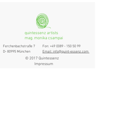
Grenzgängerin
quintessenz artists
mag. monika csampai
Ferchenbachstraße 7
Fon: +49 (0)89 - 150 50 99
D- 80995 München
Email: info@quint-essenz.com
© 2017 Quintessenz
Impressum
Um Ihren Webseitenbesuch zu verbessern,
verwenden wir Cookies. Durch die Nutzung
erklären Sie sich damit einverstanden.
Weitere Informationen finden Sie in unserer
Datenschutzerklärung.