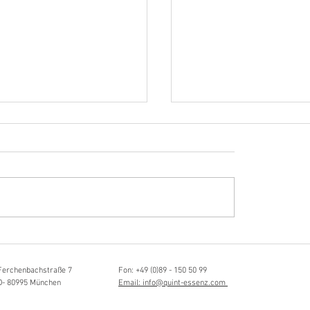
Hörvergnügen ersten 
ttistin, Tonmeisterin,
ängerin
Ferchenbachstraße 7
Fon: +49 (0)89 - 150 50 99
D- 80995 München
Email: info@quint-essenz.com