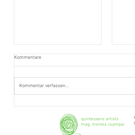
Kommentare
Kommentar verfassen...
"Ich werde weiterhin Geige und
Klarine
Bratsche spielen."
Grenzg
quintessenz artists
mag. monika csampai