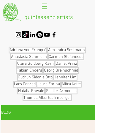
quintessenz artists
Adriana von Franqué
Alexandra Sostmann
Anastasia Schmidlin
Carmen Stefanescu
Clara Guldberg Ravn
Daniel Prinz
Fabian Enders
Georg Breinschmid
Gudrun Sidonie Otto
Jennifer Lim
Lars Conrad
Laura Zarina
Mitra Kotte
Natalia Ehwald
Sestier Armonico
Thomas Albertus Irnberger
BLOG