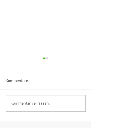
Kommentare
Klarinettistin, Tonmeisterin,
Hörvergnügen er
Kommentar verfassen...
Grenzgängerin
Ranges