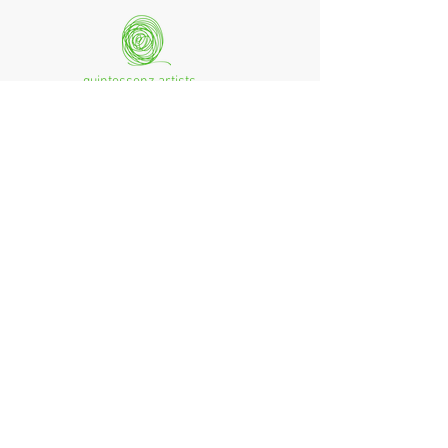
quintessenz artists
mag. monika csampai
Ferchenbachstraße 7
Fon: +49 (0)89 - 150 50 99
D- 80995 München
Email: info@quint-essenz.com
© 2017 Quintessenz
Impressum
Um Ihren Webseitenbesuch zu verbessern,
verwenden wir Cookies. Durch die Nutzung
erklären Sie sich damit einverstanden.
Weitere Informationen finden Sie in unserer
Datenschutzerklärung.