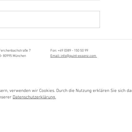
Hörvergnügen ersten 
ttistin, Tonmeisterin,
ängerin
Ferchenbachstraße 7
Fon: +49 (0)89 - 150 50 99
D- 80995 München
Email: info@quint-essenz.com
rn, verwenden wir Cookies. Durch die Nutzung erklären Sie sich da
unserer
Datenschutzerklärung.