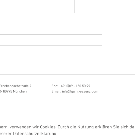
Hörvergnügen ersten 
ttistin, Tonmeisterin,
ängerin
Ferchenbachstraße 7
Fon: +49 (0)89 - 150 50 99
D- 80995 München
Email: info@quint-essenz.com
rn, verwenden wir Cookies. Durch die Nutzung erklären Sie sich da
unserer
Datenschutzerklärung.