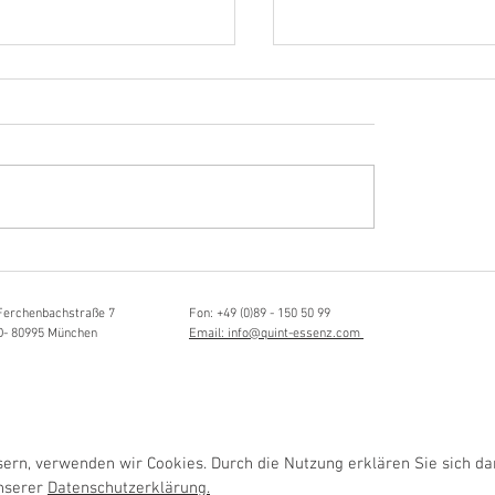
Hörvergnügen ersten 
sia Schmidlin:
ttistin, Tonmeisterin,
lische Grenzgängerin
Ferchenbachstraße 7
Fon: +49 (0)89 - 150 50 99
D- 80995 München
Email: info@quint-essenz.com
rn, verwenden wir Cookies. Durch die Nutzung erklären Sie sich da
unserer
Datenschutzerklärung.