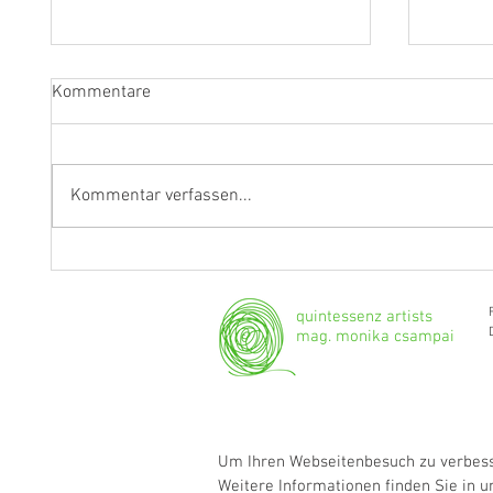
Kommentare
Kommentar verfassen...
Fragen an Thomas Albertus
Anasta
Irnberger
Klarine
musika
quintessenz artists
mag. monika csampai
Um Ihren Webseitenbesuch zu verbesse
Weitere Informationen finden Sie in 