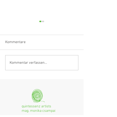
Kommentare
Klarinettistin, Tonmeisterin,
Hörvergnügen er
Kommentar verfassen...
Grenzgängerin
Ranges
quintessenz artists
mag. monika csampai