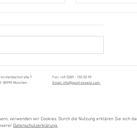
Hörvergnügen ersten 
sia Schmidlin:
ttistin, Tonmeisterin,
lische Grenzgängerin
Ferchenbachstraße 7
Fon: +49 (0)89 - 150 50 99
D- 80995 München
Email: info@quint-essenz.com
rn, verwenden wir Cookies. Durch die Nutzung erklären Sie sich da
unserer
Datenschutzerklärung.