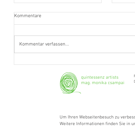
Kommentare
Kommentar verfassen...
Fragen an Thomas Albertus
Anasta
Irnberger
Klarine
musika
quintessenz artists
mag. monika csampai
Um Ihren Webseitenbesuch zu verbesse
Weitere Informationen finden Sie in 