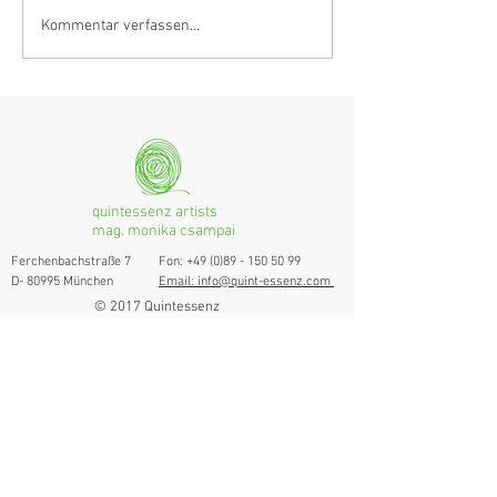
Klarinettistin, Tonmeisterin,
Hörvergnügen er
Kommentar verfassen...
Grenzgängerin
Ranges
quintessenz artists
mag. monika csampai
Ferchenbachstraße 7
Fon: +49 (0)89 - 150 50 99
D- 80995 München
Email: info@quint-essenz.com
© 2017 Quintessenz
Impressum
Um Ihren Webseitenbesuch zu verbessern,
verwenden wir Cookies. Durch die Nutzung
erklären Sie sich damit einverstanden.
Weitere Informationen finden Sie in unserer
Datenschutzerklärung.