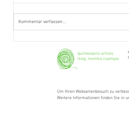
Kommentar verfassen...
Fragen an Thomas Albertus
Anasta
Irnberger
Klarine
musika
quintessenz artists
mag. monika csampai
Um Ihren Webseitenbesuch zu verbesse
Weitere Informationen finden Sie in 