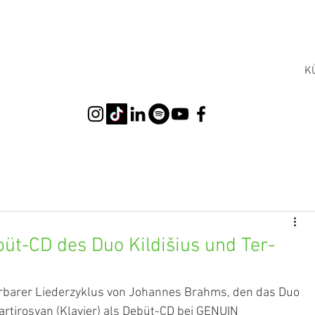
K
üt-CD des Duo Kildišius und Ter-
rbarer Liederzyklus von Johannes Brahms, den das Duo 
artirosyan (Klavier) als Debüt-CD bei GENUIN 