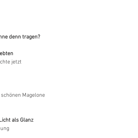
onne denn tragen?
bebten
hte jetzt
r schönen Magelone
icht als Glanz
bung 