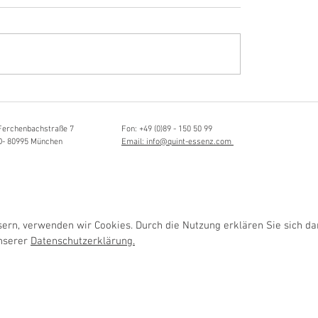
Hörvergnügen ersten 
sia Schmidlin:
ttistin, Tonmeisterin,
lische Grenzgängerin
Ferchenbachstraße 7
Fon: +49 (0)89 - 150 50 99
D- 80995 München
Email: info@quint-essenz.com
rn, verwenden wir Cookies. Durch die Nutzung erklären Sie sich da
unserer
Datenschutzerklärung.