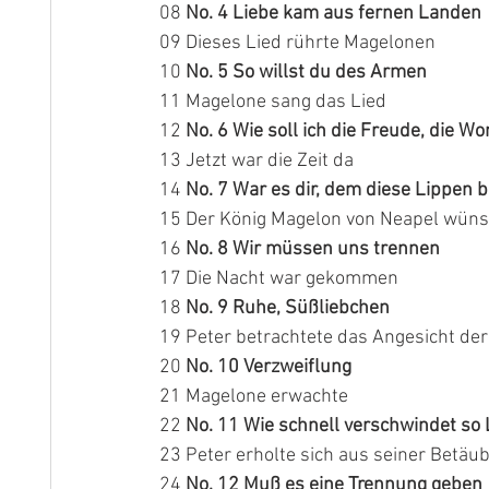
08 
No. 4 Liebe kam aus fernen Landen
09 Dieses Lied rührte Magelonen 
10 
No. 5 So willst du des Armen
11 Magelone sang das Lied 
12 
No. 6 Wie soll ich die Freude, die W
13 Jetzt war die Zeit da
14 
No. 7 War es dir, dem diese Lippen 
15 Der König Magelon von Neapel wünsc
16 
No. 8 Wir müssen uns trennen
17 Die Nacht war gekommen
18 
No. 9 Ruhe, Süßliebchen
19 Peter betrachtete das Angesicht de
20 
No. 10 Verzweiflung
21 Magelone erwachte 
22 
No. 11 Wie schnell verschwindet so L
23 Peter erholte sich aus seiner Betäu
24 
No. 12 Muß es eine Trennung geben