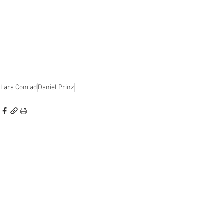
Lars Conrad
Daniel Prinz
Alle ansehen
Aktuelle Beiträge