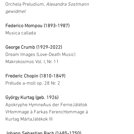
Orchela Preludium, 
Alexandra Sostmann 
gewidmet
Federico Mompou (1893-1987)
Musica callada
George Crumb (1929-2022)
Dream Images (Love-Death Music) 
Makrokosmos Vol. I, Nr. 11
Frederic Chopin (1810-1849)
Prélude a-moll op. 28 Nr. 2
György Kurtag (geb. 1926)
Apokryphe HymneAus der FerneJátétok 
VHommage à Farkas FerencHommage à 
Kurtag MártaJátékok III
Johann Sebastian Bach (1685-1750)