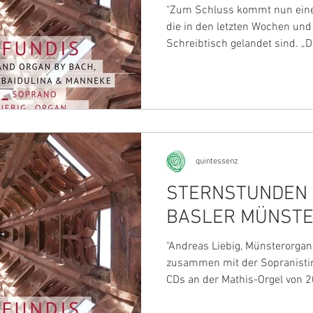
Zeit."
"Zum Schluss kommt nun eine
die in den letzten Wochen un
Schreibtisch gelandet sind. „De
quintessenz
STERNSTUNDEN 
BASLER MÜNST
"Andreas Liebig, Münsterorgani
zusammen mit der Sopranistin
CDs an der Mathis-Orgel von 20
betitelt «De Profundis», enthäl