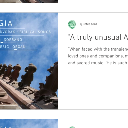
war kein Atheist. Er war ein rel
die er sehr gut kannte, war ih
quintessenz
"A truly unusual 
"When faced with the transienc
loved ones and companions, m
and sacred music. ‘He is such
soul, but he believes in nothing
Antonín Dvořák of his friend 
Brahms was not an atheist. He 
He knew the Bible very well, a
cultural identity than a dogm
died in 1896. He him