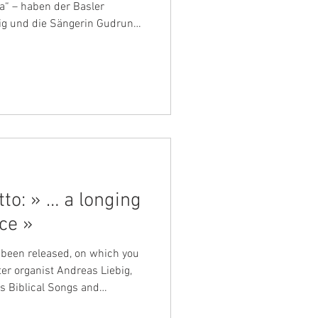
sler
drun
pranistin mit ihrer klaren
t anmutenden Interpretation.
r die brillante Künstlerin
er Musik und ihrer Vita.
onging
ace »
 been released, on which you
er organist Andreas Liebig,
s Biblical Songs and
udes, Op. posthumous 122,