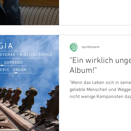
both late cycles by the compo
with the title ‘Nostalgia’? Bo
friend and protégé Antonin Dv
admired and supported, deal wi
‘prayers’. Imagine: Dvorak is c
quintessenz
"Ein wirklich un
Album!"
"Wenn das Leben sich in seiner
geliebte Menschen und Weggef
nicht wenige Komponisten daz
geistlichen Musik zuzuwenden. 
eine so große Seele, doch er g
allerdings der streng katholis
seinen Freund Johannes Bra