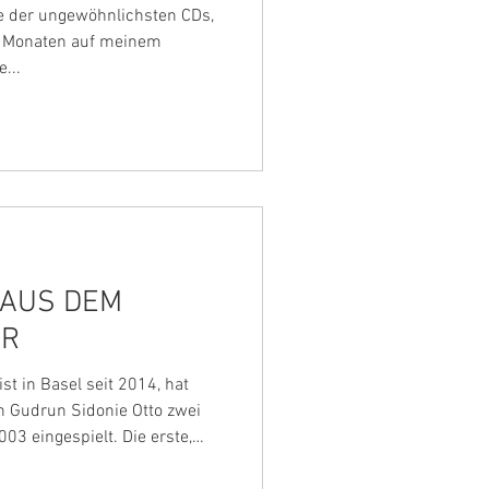
 der ungewöhnlichsten CDs,
d Monaten auf meinem
...
AUS DEM
ER
st in Basel seit 2014, hat
 Gudrun Sidonie Otto zwei
03 eingespielt. Die erste,
t Werke von J.S. Bach, Sofia