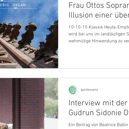
Frau Ottos Sopran
Illusion einer übe
Offenbarung."
10-10-10 Klassik Heute-Empfeh
wird bei uns im landläufigen 
wehmütige Hinwendung zu ve
verklärten) Zeiten verstanden 
Dingen konnotiert. Für die Sä
und den Organisten Andreas Li
dagegen mit der Frage: „Wo fi
und Gute – auch im Angesicht
Bedrohungen der sogenannten
weltwe
quintessenz
Interview mit der
Gudrun Sidonie O
Ein Beitrag von Beatrice Ball