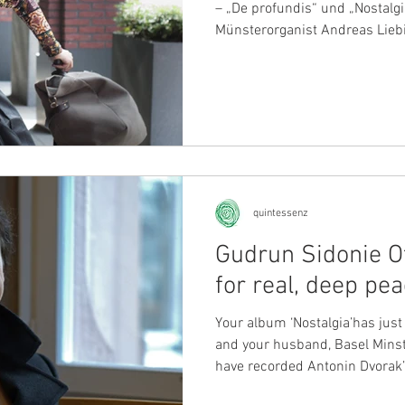
– „De profundis“ und „Nostalgia“ – haben der Ba
Münsterorganist Andreas Liebig und die Sängerin Gu
Sidonie Otto in diesem Jahr veröffentlicht. In beiden
Einspielungen fasziniert die So
Stimme und ihrer transzenden
Beatrice Ballin wollte mehr übe
wissen und befragte sie zu ihr
Soeben ist Ihre CD „Nostalgi
quintessenz
Gudrun Sidonie Otto: » … a l
for real, deep pe
Your album ‘Nostalgia’has just
and your husband, Basel Minst
have recorded Antonin Dvorak’
Johannes Brahms’ Choral Prel