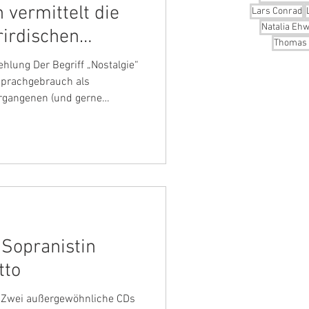
 vermittelt die
Lars Conrad
Natalia Ehw
rirdischen
Thomas 
lung Der Begriff „Nostalgie“
Sprachgebrauch als
rgangenen (und gerne
und ist kaum mit religiösen
ngerin Gudrun Sidonie Otto
ebig verbindet er sich
nden wir das Schöne, Wahre
 des Todes?“ Die
 „Corona-Pandemie“ und des
 Sopranistin
tto
in Zwei außergewöhnliche CDs