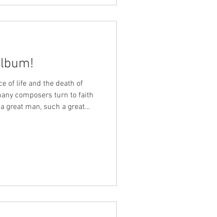
igiöser Freigeist. Die Bibel,
m
Album!
e of life and the death of
any composers turn to faith
 a great man, such a great
,’ said the devout Catholic
Johannes Brahms. However,
was a religious free spirit.
nd it was more a source of his
atic creed. Clara Schumann