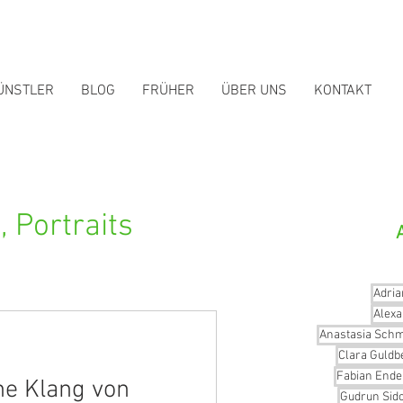
ÜNSTLER
BLOG
FRÜHER
ÜBER UNS
KONTAKT
 Portraits
Adria
Alex
Anastasia Schm
Clara Guldb
Fabian Ende
ine Klang von
Gudrun Sido