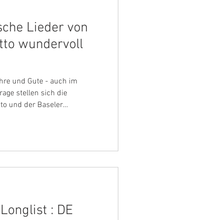
sche Lieder von
tto wundervoll
hre und Gute - auch im
age stellen sich die
to und der Baseler
g auf ihrer zweiten CD.
rahms’ Choralvorspiele sind
eimat, einem geliebten
Brahms‘ Choralvorspiele
schrieb die ersten fünf,
ns Schlaganfall erfuhr, die
Longlist : DE