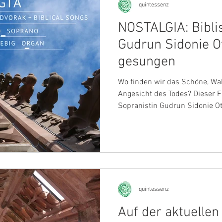
quintessenz
NOSTALGIA: Bibli
Gudrun Sidonie O
gesungen
Wo finden wir das Schöne, Wa
Angesicht des Todes? Dieser Fr
Sopranistin Gudrun Sidonie Ot
Münsterorganist Andreas Liebi
Dvořák Biblische Lieder und B
Werke der Sehnsucht - nach H
Menschen und nach Erlösung. 
sind ein „Schwanengesang“. Er 
nachdem er von Clara Schuman
letzte
quintessenz
Auf der aktuellen 