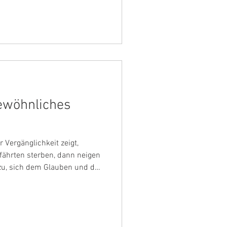
sers. How did you come up
th Johannes Brahms and his
orak, whom he greatly
th grief and loss in these
urrently
gewöhnliches
 Vergänglichkeit zeigt,
ährten sterben, dann neigen
u, sich dem Glauben und der
« Er ist ein so großer Mann,
laubt an nichts“, meinte
che Antonin Dvorak über
hms zu wissen. Doch Brahms