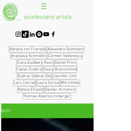
quintessenz artists
Adriana von Franqué
Alexandra Sostmann
Anastasia Schmidlin
Carmen Stefanescu
Clara Guldberg Ravn
Daniel Prinz
Fabian Enders
Georg Breinschmid
Gudrun Sidonie Otto
Jennifer Lim
Lars Conrad
Laura Zarina
Mitra Kotte
Natalia Ehwald
Sestier Armonico
Thomas Albertus Irnberger
BLOG