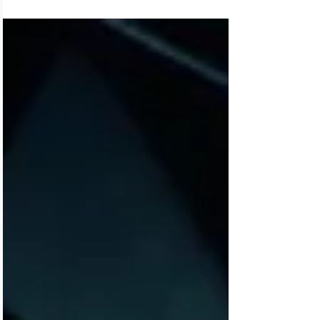
gespielte Meisterinnenwerke der Klaviermusik des 19.
und 20. Jahrhunderts– ein mutiges und starkes Debüt
Empfohlen von Hannah Schmidt