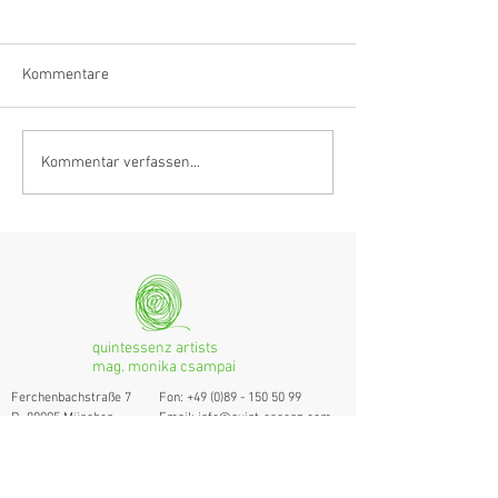
Kommentare
Klarinettistin, Tonmeisterin,
Hörvergnügen er
Kommentar verfassen...
Grenzgängerin
Ranges
quintessenz artists
mag. monika csampai
Ferchenbachstraße 7
Fon: +49 (0)89 - 150 50 99
D- 80995 München
Email: info@quint-essenz.com
© 2017 Quintessenz
Impressum