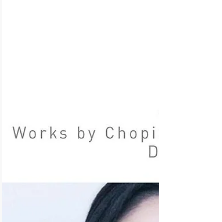
Februar beim L
„Eine leise, nach innen gerichtete Klavier-CD
präsentiert die feinsinnige Jennifer Lim bei GENUIN:
Zum Valentinstag erscheint ihre...