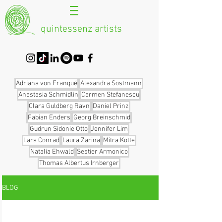
quintessenz artists
Adriana von Franqué
Alexandra Sostmann
Anastasia Schmidlin
Carmen Stefanescu
Clara Guldberg Ravn
Daniel Prinz
Fabian Enders
Georg Breinschmid
Gudrun Sidonie Otto
Jennifer Lim
Lars Conrad
Laura Zarina
Mitra Kotte
Natalia Ehwald
Sestier Armonico
Thomas Albertus Irnberger
BLOG