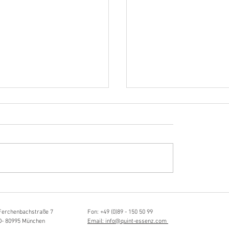
Hörvergnügen ersten 
sia Schmidlin:
ttistin, Tonmeisterin,
lische Grenzgängerin
Ferchenbachstraße 7
Fon: +49 (0)89 - 150 50 99
D- 80995 München
Email: info@quint-essenz.com