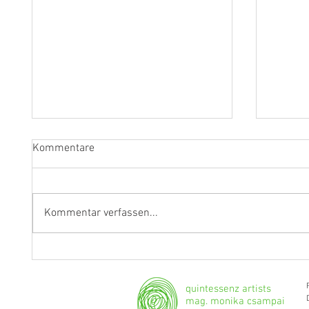
Kommentare
Kommentar verfassen...
Fragen an Thomas Albertus
Anasta
Irnberger
Klarine
musika
quintessenz artists
mag. monika csampai