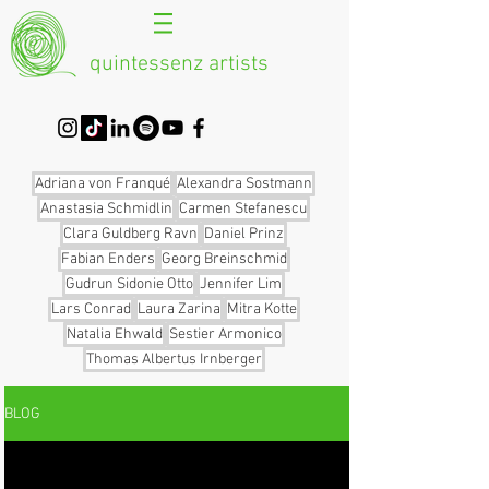
quintessenz artists
Adriana von Franqué
Alexandra Sostmann
Anastasia Schmidlin
Carmen Stefanescu
Clara Guldberg Ravn
Daniel Prinz
Fabian Enders
Georg Breinschmid
Gudrun Sidonie Otto
Jennifer Lim
Lars Conrad
Laura Zarina
Mitra Kotte
Natalia Ehwald
Sestier Armonico
Thomas Albertus Irnberger
BLOG